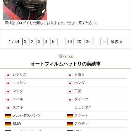
詳細はブログでも公開しておりますのでぜひご覧ください。
1 / 44
1
2
3
4
5
...
10
20
30
...
»
最後 »
オートフィルムハットリの実績車
レクサス
トヨタ
ニッサン
ホンダ
マツダ
三菱
スバル
ダイハツ
スズキ
ヒュンダイ
メルセデスベンツ
スマート
BMW
アウディ