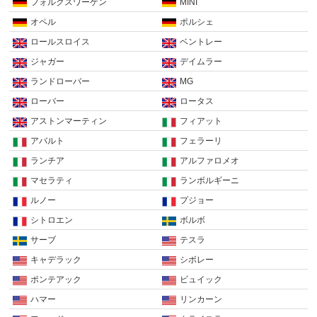
フォルクスワーゲン
MINI
オペル
ポルシェ
ロールスロイス
ベントレー
ジャガー
デイムラー
ランドローバー
MG
ローバー
ロータス
アストンマーティン
フィアット
アバルト
フェラーリ
ランチア
アルファロメオ
マセラティ
ランボルギーニ
ルノー
プジョー
シトロエン
ボルボ
サーブ
テスラ
キャデラック
シボレー
ポンテアック
ビュイック
ハマー
リンカーン