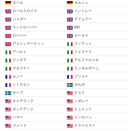
オペル
ポルシェ
ロールスロイス
ベントレー
ジャガー
デイムラー
ランドローバー
MG
ローバー
ロータス
アストンマーティン
フィアット
アバルト
フェラーリ
ランチア
アルファロメオ
マセラティ
ランボルギーニ
ルノー
プジョー
シトロエン
ボルボ
サーブ
テスラ
キャデラック
シボレー
ポンテアック
ビュイック
ハマー
リンカーン
フォード
クライスラー