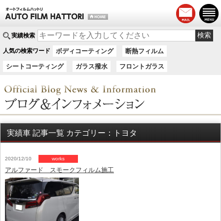
実績検索
人気の検索ワード
ボディコーティング
断熱フィルム
シートコーティング
ガラス撥水
フロントガラス
実績車 記事一覧 カテゴリー：トヨタ
2020/12/10
works
アルファード スモークフィルム施工