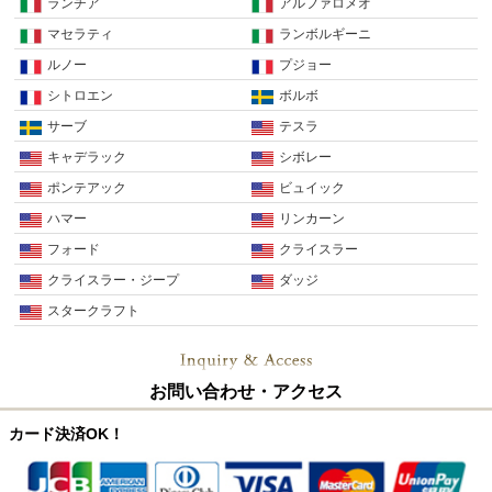
ランチア
アルファロメオ
マセラティ
ランボルギーニ
ルノー
プジョー
シトロエン
ボルボ
サーブ
テスラ
キャデラック
シボレー
ポンテアック
ビュイック
ハマー
リンカーン
フォード
クライスラー
クライスラー・ジープ
ダッジ
スタークラフト
お問い合わせ・アクセス
カード決済OK！