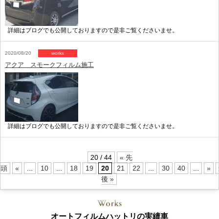
詳細はブログでも公開しておりますので是非ご覧くださいませ。
2020/08/20
works
アクア スモークフィルム施工
詳細はブログでも公開しておりますので是非ご覧くださいませ。
20 / 44
« 先
頭
«
...
10
...
18
19
20
21
22
...
30
40
...
»
後 »
オートフィルムハットリの実績車