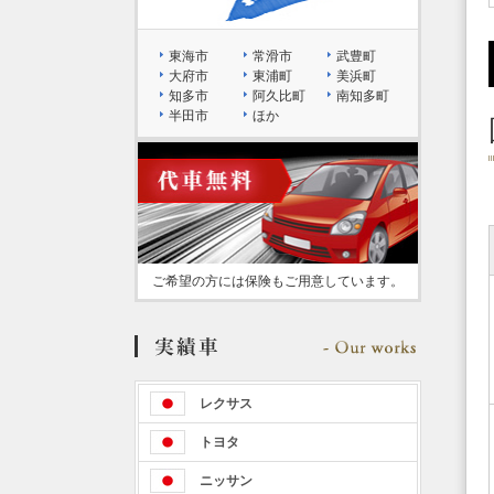
東海市
常滑市
武豊町
大府市
東浦町
美浜町
知多市
阿久比町
南知多町
半田市
ほか
ご希望の方には保険もご用意しています。
レクサス
トヨタ
ニッサン