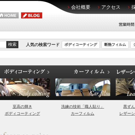
会社概要
アクセス
人気の検索ワード
ボディコーティング
断熱フィルム
至高の輝き
洗練の技術「職人貼り」
黒ずん
ボディコーティング
カーフィルム
レザーシ