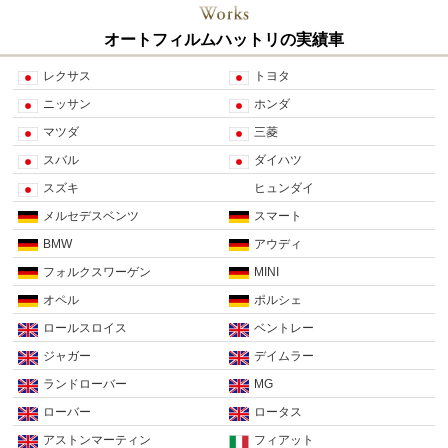
オートフィルムハットリの実績車
レクサス
トヨタ
ニッサン
ホンダ
マツダ
三菱
スバル
ダイハツ
スズキ
ヒュンダイ
メルセデスベンツ
スマート
BMW
アウディ
フォルクスワーゲン
MINI
オペル
ポルシェ
ロールスロイス
ベントレー
ジャガー
デイムラー
ランドローバー
MG
ローバー
ロータス
アストンマーティン
フィアット