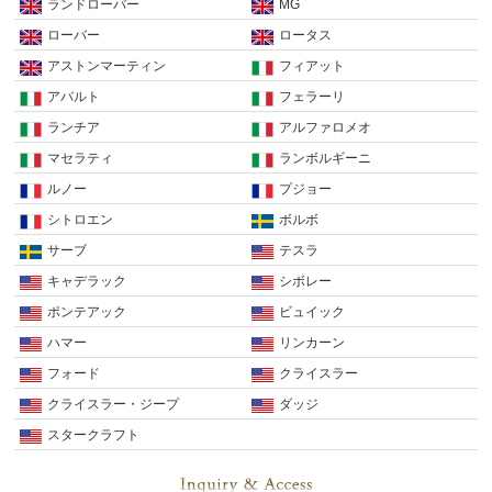
ランドローバー
MG
ローバー
ロータス
アストンマーティン
フィアット
アバルト
フェラーリ
ランチア
アルファロメオ
マセラティ
ランボルギーニ
ルノー
プジョー
シトロエン
ボルボ
サーブ
テスラ
キャデラック
シボレー
ポンテアック
ビュイック
ハマー
リンカーン
フォード
クライスラー
クライスラー・ジープ
ダッジ
スタークラフト