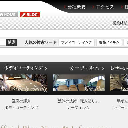
会社概要
アクセス
人気の検索ワード
ボディコーティング
断熱フィルム
至高の輝き
洗練の技術「職人貼り」
黒ずん
ボディコーティング
カーフィルム
レザーコ