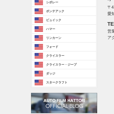
シボレー
〒4
ポンテアック
愛
ビュイック
TE
ハマー
営業
ア
リンカーン
フォード
クライスラー
クライスラー・ジープ
ダッジ
スタークラフト