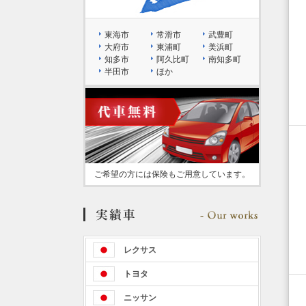
東海市
常滑市
武豊町
大府市
東浦町
美浜町
知多市
阿久比町
南知多町
半田市
ほか
ご希望の方には保険もご用意しています。
レクサス
トヨタ
ニッサン