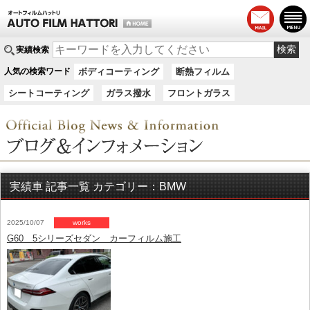
実績検索
人気の検索ワード
ボディコーティング
断熱フィルム
シートコーティング
ガラス撥水
フロントガラス
実績車 記事一覧 カテゴリー：BMW
2025/10/07
works
G60 5シリーズセダン カーフィルム施工