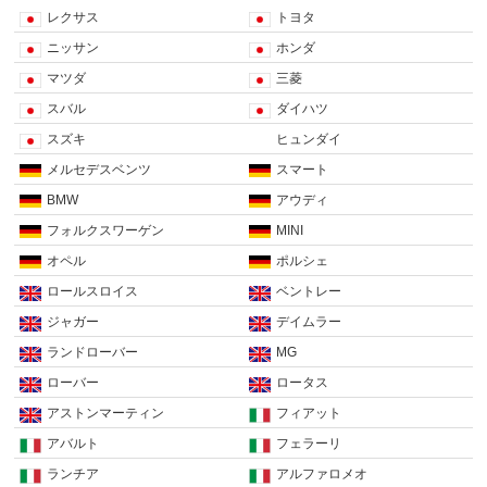
レクサス
トヨタ
ニッサン
ホンダ
マツダ
三菱
スバル
ダイハツ
スズキ
ヒュンダイ
メルセデスベンツ
スマート
BMW
アウディ
フォルクスワーゲン
MINI
オペル
ポルシェ
ロールスロイス
ベントレー
ジャガー
デイムラー
ランドローバー
MG
ローバー
ロータス
アストンマーティン
フィアット
アバルト
フェラーリ
ランチア
アルファロメオ