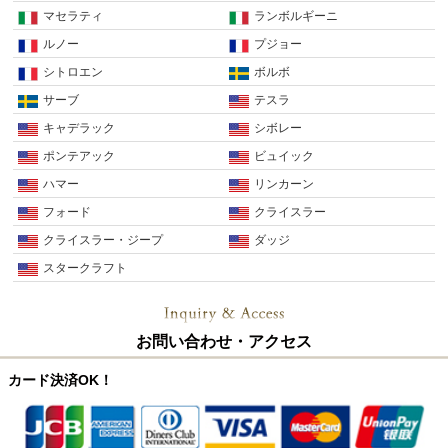
マセラティ
ランボルギーニ
ルノー
プジョー
シトロエン
ボルボ
サーブ
テスラ
キャデラック
シボレー
ポンテアック
ビュイック
ハマー
リンカーン
フォード
クライスラー
クライスラー・ジープ
ダッジ
スタークラフト
お問い合わせ・アクセス
カード決済OK！