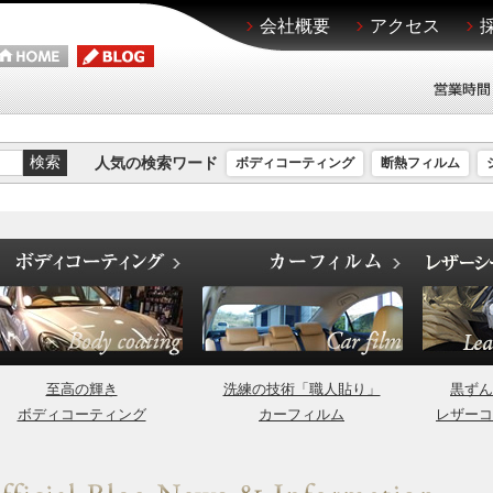
会社概要
アクセス
人気の検索ワード
ボディコーティング
断熱フィルム
至高の輝き
洗練の技術「職人貼り」
黒ずん
ボディコーティング
カーフィルム
レザーコ