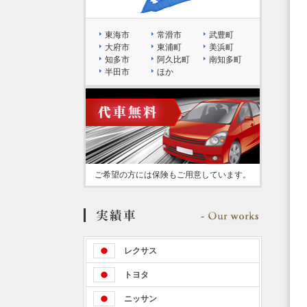
東海市
常滑市
武豊町
大府市
東浦町
美浜町
知多市
阿久比町
南知多町
半田市
ほか
ご希望の方には保険もご用意しています。
レクサス
トヨタ
ニッサン