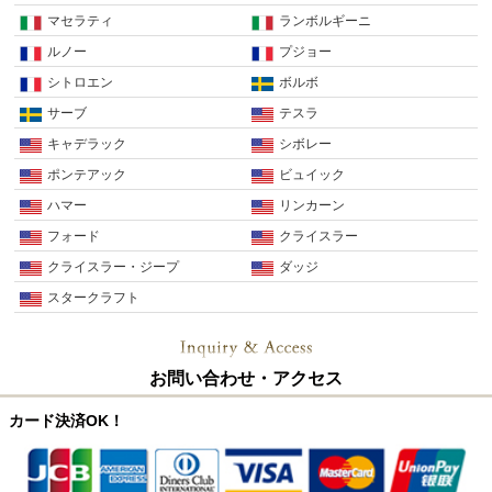
マセラティ
ランボルギーニ
ルノー
プジョー
シトロエン
ボルボ
サーブ
テスラ
キャデラック
シボレー
ポンテアック
ビュイック
ハマー
リンカーン
フォード
クライスラー
クライスラー・ジープ
ダッジ
スタークラフト
お問い合わせ・アクセス
カード決済OK！