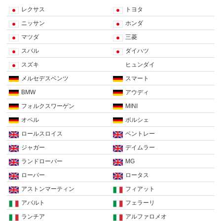
レクサス
トヨタ
ニッサン
ホンダ
マツダ
三菱
スバル
ダイハツ
スズキ
ヒュンダイ
メルセデスベンツ
スマート
BMW
アウディ
フォルクスワーゲン
MINI
オペル
ポルシェ
ロールスロイス
ベントレー
ジャガー
デイムラー
ランドローバー
MG
ローバー
ロータス
アストンマーティン
フィアット
アバルト
フェラーリ
ランチア
アルファロメオ