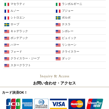
マセラティ
ランボルギーニ
ルノー
プジョー
シトロエン
ボルボ
サーブ
テスラ
キャデラック
シボレー
ポンテアック
ビュイック
ハマー
リンカーン
フォード
クライスラー
クライスラー・ジープ
ダッジ
スタークラフト
お問い合わせ・アクセス
カード決済OK！