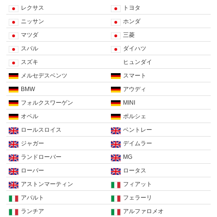
レクサス
トヨタ
ニッサン
ホンダ
マツダ
三菱
スバル
ダイハツ
スズキ
ヒュンダイ
メルセデスベンツ
スマート
BMW
アウディ
フォルクスワーゲン
MINI
オペル
ポルシェ
ロールスロイス
ベントレー
ジャガー
デイムラー
ランドローバー
MG
ローバー
ロータス
アストンマーティン
フィアット
アバルト
フェラーリ
ランチア
アルファロメオ