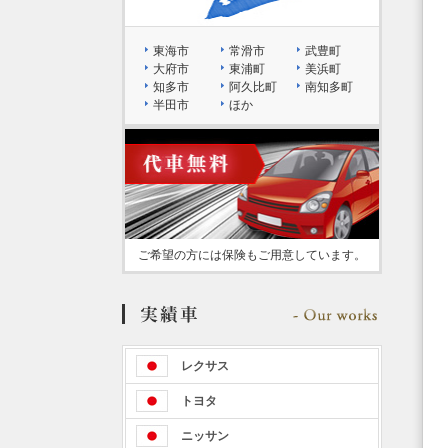
東海市
常滑市
武豊町
大府市
東浦町
美浜町
知多市
阿久比町
南知多町
半田市
ほか
ご希望の方には保険もご用意しています。
レクサス
トヨタ
ニッサン