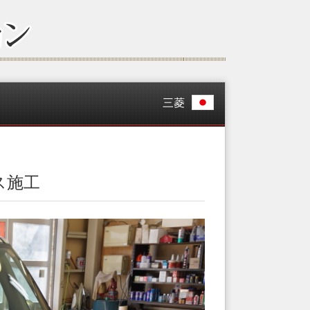
三菱
ス施工