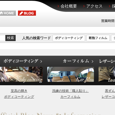
会社概要
アクセス
人気の検索ワード
ボディコーティング
断熱フィルム
至高の輝き
洗練の技術「職人貼り」
黒ずん
ボディコーティング
カーフィルム
レザーコ