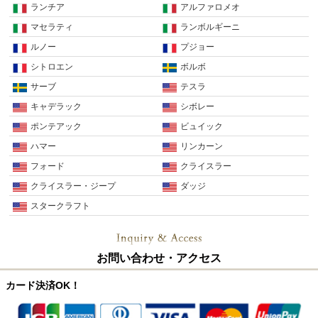
ランチア
アルファロメオ
マセラティ
ランボルギーニ
ルノー
プジョー
シトロエン
ボルボ
サーブ
テスラ
キャデラック
シボレー
ポンテアック
ビュイック
ハマー
リンカーン
フォード
クライスラー
クライスラー・ジープ
ダッジ
スタークラフト
お問い合わせ・アクセス
カード決済OK！