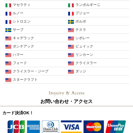
マセラティ
ランボルギーニ
ルノー
プジョー
シトロエン
ボルボ
サーブ
テスラ
キャデラック
シボレー
ポンテアック
ビュイック
ハマー
リンカーン
フォード
クライスラー
クライスラー・ジープ
ダッジ
スタークラフト
お問い合わせ・アクセス
カード決済OK！