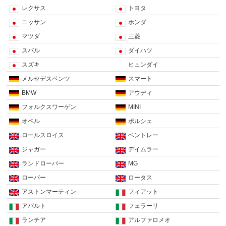
レクサス
トヨタ
ニッサン
ホンダ
マツダ
三菱
スバル
ダイハツ
スズキ
ヒュンダイ
メルセデスベンツ
スマート
BMW
アウディ
フォルクスワーゲン
MINI
オペル
ポルシェ
ロールスロイス
ベントレー
ジャガー
デイムラー
ランドローバー
MG
ローバー
ロータス
アストンマーティン
フィアット
アバルト
フェラーリ
ランチア
アルファロメオ