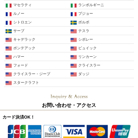
マセラティ
ランボルギーニ
ルノー
プジョー
シトロエン
ボルボ
サーブ
テスラ
キャデラック
シボレー
ポンテアック
ビュイック
ハマー
リンカーン
フォード
クライスラー
クライスラー・ジープ
ダッジ
スタークラフト
お問い合わせ・アクセス
カード決済OK！