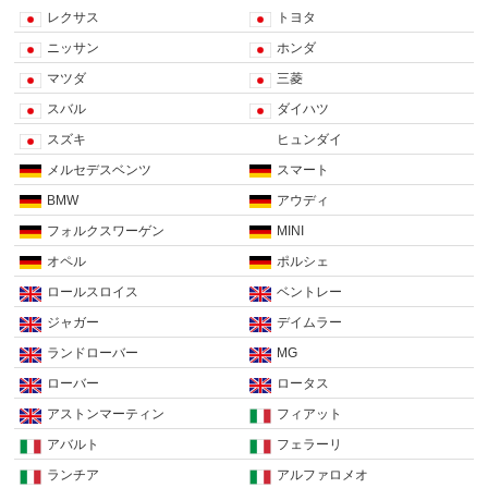
レクサス
トヨタ
ニッサン
ホンダ
マツダ
三菱
スバル
ダイハツ
スズキ
ヒュンダイ
メルセデスベンツ
スマート
BMW
アウディ
フォルクスワーゲン
MINI
オペル
ポルシェ
ロールスロイス
ベントレー
ジャガー
デイムラー
ランドローバー
MG
ローバー
ロータス
アストンマーティン
フィアット
アバルト
フェラーリ
ランチア
アルファロメオ