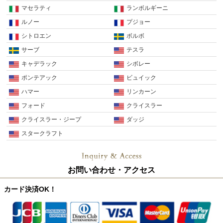
マセラティ
ランボルギーニ
ルノー
プジョー
シトロエン
ボルボ
サーブ
テスラ
キャデラック
シボレー
ポンテアック
ビュイック
ハマー
リンカーン
フォード
クライスラー
クライスラー・ジープ
ダッジ
スタークラフト
お問い合わせ・アクセス
カード決済OK！