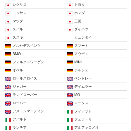
レクサス
トヨタ
ニッサン
ホンダ
マツダ
三菱
スバル
ダイハツ
スズキ
ヒュンダイ
メルセデスベンツ
スマート
BMW
アウディ
フォルクスワーゲン
MINI
オペル
ポルシェ
ロールスロイス
ベントレー
ジャガー
デイムラー
ランドローバー
MG
ローバー
ロータス
アストンマーティン
フィアット
アバルト
フェラーリ
ランチア
アルファロメオ