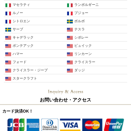
マセラティ
ランボルギーニ
ルノー
プジョー
シトロエン
ボルボ
サーブ
テスラ
キャデラック
シボレー
ポンテアック
ビュイック
ハマー
リンカーン
フォード
クライスラー
クライスラー・ジープ
ダッジ
スタークラフト
お問い合わせ・アクセス
カード決済OK！