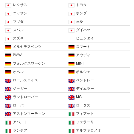
レクサス
トヨタ
ニッサン
ホンダ
マツダ
三菱
スバル
ダイハツ
スズキ
ヒュンダイ
メルセデスベンツ
スマート
BMW
アウディ
フォルクスワーゲン
MINI
オペル
ポルシェ
ロールスロイス
ベントレー
ジャガー
デイムラー
ランドローバー
MG
ローバー
ロータス
アストンマーティン
フィアット
アバルト
フェラーリ
ランチア
アルファロメオ