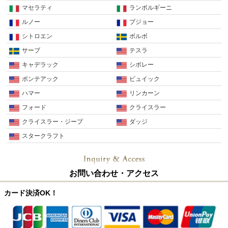
マセラティ
ランボルギーニ
ルノー
プジョー
シトロエン
ボルボ
サーブ
テスラ
キャデラック
シボレー
ポンテアック
ビュイック
ハマー
リンカーン
フォード
クライスラー
クライスラー・ジープ
ダッジ
スタークラフト
お問い合わせ・アクセス
カード決済OK！