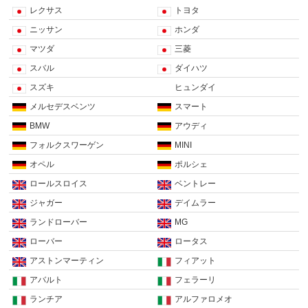
レクサス
トヨタ
ニッサン
ホンダ
マツダ
三菱
スバル
ダイハツ
スズキ
ヒュンダイ
メルセデスベンツ
スマート
BMW
アウディ
フォルクスワーゲン
MINI
オペル
ポルシェ
ロールスロイス
ベントレー
ジャガー
デイムラー
ランドローバー
MG
ローバー
ロータス
アストンマーティン
フィアット
アバルト
フェラーリ
ランチア
アルファロメオ