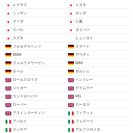
レクサス
トヨタ
ニッサン
ホンダ
マツダ
三菱
スバル
ダイハツ
スズキ
ヒュンダイ
メルセデスベンツ
スマート
BMW
アウディ
フォルクスワーゲン
MINI
オペル
ポルシェ
ロールスロイス
ベントレー
ジャガー
デイムラー
ランドローバー
MG
ローバー
ロータス
アストンマーティン
フィアット
アバルト
フェラーリ
ランチア
アルファロメオ