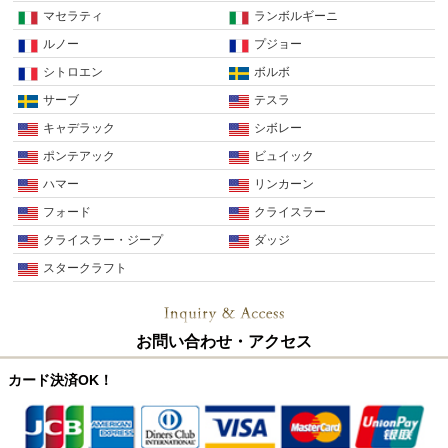
マセラティ
ランボルギーニ
ルノー
プジョー
シトロエン
ボルボ
サーブ
テスラ
キャデラック
シボレー
ポンテアック
ビュイック
ハマー
リンカーン
フォード
クライスラー
クライスラー・ジープ
ダッジ
スタークラフト
お問い合わせ・アクセス
カード決済OK！