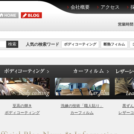
会社概要
アクセス
人気の検索ワード
ボディコーティング
断熱フィルム
至高の輝き
洗練の技術「職人貼り」
黒ずん
ボディコーティング
カーフィルム
レザーコ