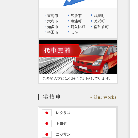
東海市
常滑市
武豊町
大府市
東浦町
美浜町
知多市
阿久比町
南知多町
半田市
ほか
ご希望の方には保険もご用意しています。
レクサス
トヨタ
ニッサン