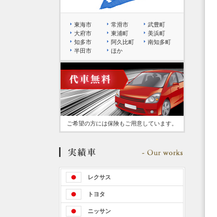
東海市
常滑市
武豊町
大府市
東浦町
美浜町
知多市
阿久比町
南知多町
半田市
ほか
ご希望の方には保険もご用意しています。
レクサス
トヨタ
ニッサン