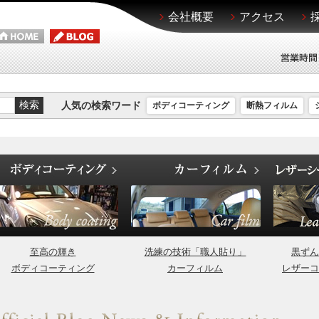
会社概要
アクセス
人気の検索ワード
ボディコーティング
断熱フィルム
至高の輝き
洗練の技術「職人貼り」
黒ずん
ボディコーティング
カーフィルム
レザーコ