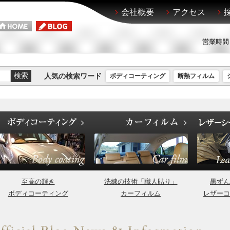
会社概要
アクセス
人気の検索ワード
ボディコーティング
断熱フィルム
至高の輝き
洗練の技術「職人貼り」
黒ずん
ボディコーティング
カーフィルム
レザーコ