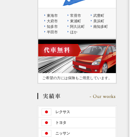
東海市
常滑市
武豊町
大府市
東浦町
美浜町
知多市
阿久比町
南知多町
半田市
ほか
ご希望の方には保険もご用意しています。
レクサス
トヨタ
ニッサン