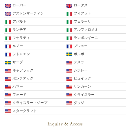
ローバー
ロータス
アストンマーティン
フィアット
アバルト
フェラーリ
ランチア
アルファロメオ
マセラティ
ランボルギーニ
ルノー
プジョー
シトロエン
ボルボ
サーブ
テスラ
キャデラック
シボレー
ポンテアック
ビュイック
ハマー
リンカーン
フォード
クライスラー
クライスラー・ジープ
ダッジ
スタークラフト