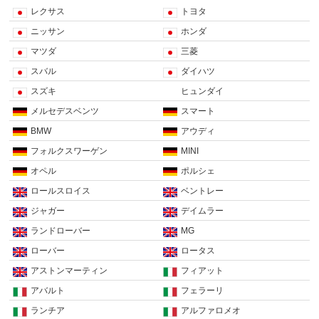
レクサス
トヨタ
ニッサン
ホンダ
マツダ
三菱
スバル
ダイハツ
スズキ
ヒュンダイ
メルセデスベンツ
スマート
BMW
アウディ
フォルクスワーゲン
MINI
オペル
ポルシェ
ロールスロイス
ベントレー
ジャガー
デイムラー
ランドローバー
MG
ローバー
ロータス
アストンマーティン
フィアット
アバルト
フェラーリ
ランチア
アルファロメオ