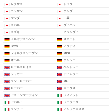
レクサス
トヨタ
ニッサン
ホンダ
マツダ
三菱
スバル
ダイハツ
スズキ
ヒュンダイ
メルセデスベンツ
スマート
BMW
アウディ
フォルクスワーゲン
MINI
オペル
ポルシェ
ロールスロイス
ベントレー
ジャガー
デイムラー
ランドローバー
MG
ローバー
ロータス
アストンマーティン
フィアット
アバルト
フェラーリ
ランチア
アルファロメオ