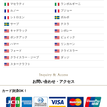
マセラティ
ランボルギーニ
ルノー
プジョー
シトロエン
ボルボ
サーブ
テスラ
キャデラック
シボレー
ポンテアック
ビュイック
ハマー
リンカーン
フォード
クライスラー
クライスラー・ジープ
ダッジ
スタークラフト
お問い合わせ・アクセス
カード決済OK！