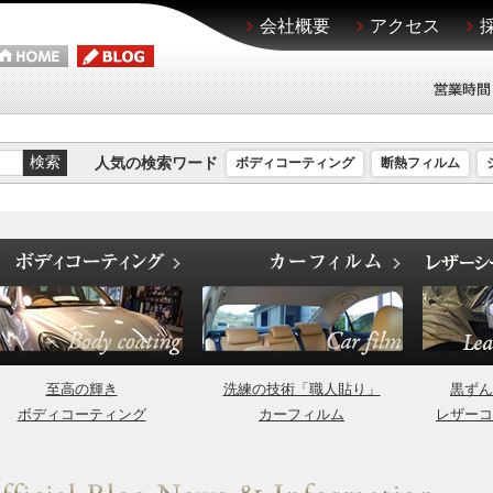
会社概要
アクセス
人気の検索ワード
ボディコーティング
断熱フィルム
至高の輝き
洗練の技術「職人貼り」
黒ずん
ボディコーティング
カーフィルム
レザーコ