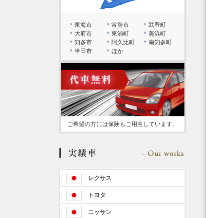
東海市
常滑市
武豊町
大府市
東浦町
美浜町
知多市
阿久比町
南知多町
半田市
ほか
ご希望の方には保険もご用意しています。
レクサス
トヨタ
ニッサン