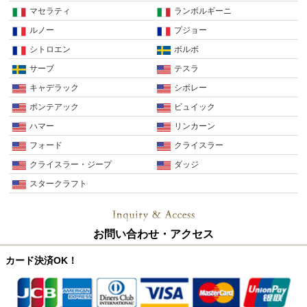
マセラティ
ランボルギーニ
ルノー
プジョー
シトロエン
ボルボ
サーブ
テスラ
キャデラック
シボレー
ポンテアック
ビュイック
ハマー
リンカーン
フォード
クライスラー
クライスラー・ジープ
ダッジ
スタークラフト
お問い合わせ・アクセス
カード決済OK！