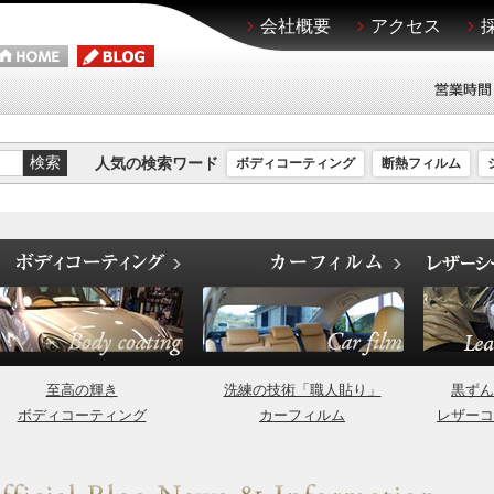
会社概要
アクセス
人気の検索ワード
ボディコーティング
断熱フィルム
至高の輝き
洗練の技術「職人貼り」
黒ずん
ボディコーティング
カーフィルム
レザーコ