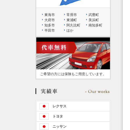
東海市
常滑市
武豊町
大府市
東浦町
美浜町
知多市
阿久比町
南知多町
半田市
ほか
ご希望の方には保険もご用意しています。
レクサス
トヨタ
ニッサン