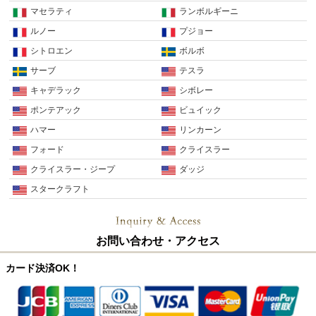
マセラティ
ランボルギーニ
ルノー
プジョー
シトロエン
ボルボ
サーブ
テスラ
キャデラック
シボレー
ポンテアック
ビュイック
ハマー
リンカーン
フォード
クライスラー
クライスラー・ジープ
ダッジ
スタークラフト
お問い合わせ・アクセス
カード決済OK！