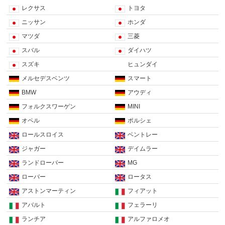
レクサス
トヨタ
ニッサン
ホンダ
マツダ
三菱
スバル
ダイハツ
スズキ
ヒュンダイ
メルセデスベンツ
スマート
BMW
アウディ
フォルクスワーゲン
MINI
オペル
ポルシェ
ロールスロイス
ベントレー
ジャガー
デイムラー
ランドローバー
MG
ローバー
ロータス
アストンマーティン
フィアット
アバルト
フェラーリ
ランチア
アルファロメオ