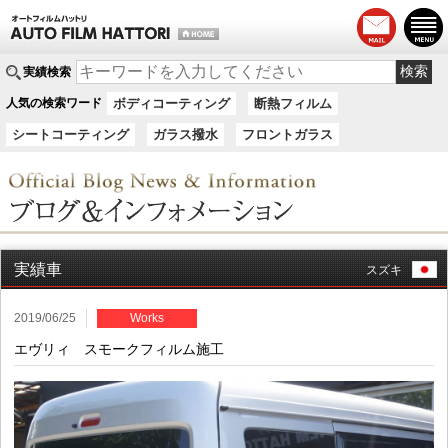
実績検索
人気の検索ワード
ボディコーティング
断熱フィルム
シートコーティング
ガラス撥水
フロントガラス
実績車
スズキ
2019/06/25
Works
エヴリィ スモークフィルム施工