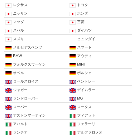
レクサス
トヨタ
ニッサン
ホンダ
マツダ
三菱
スバル
ダイハツ
スズキ
ヒュンダイ
メルセデスベンツ
スマート
BMW
アウディ
フォルクスワーゲン
MINI
オペル
ポルシェ
ロールスロイス
ベントレー
ジャガー
デイムラー
ランドローバー
MG
ローバー
ロータス
アストンマーティン
フィアット
アバルト
フェラーリ
ランチア
アルファロメオ