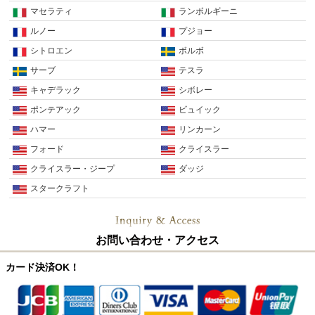
マセラティ
ランボルギーニ
ルノー
プジョー
シトロエン
ボルボ
サーブ
テスラ
キャデラック
シボレー
ポンテアック
ビュイック
ハマー
リンカーン
フォード
クライスラー
クライスラー・ジープ
ダッジ
スタークラフト
お問い合わせ・アクセス
カード決済OK！