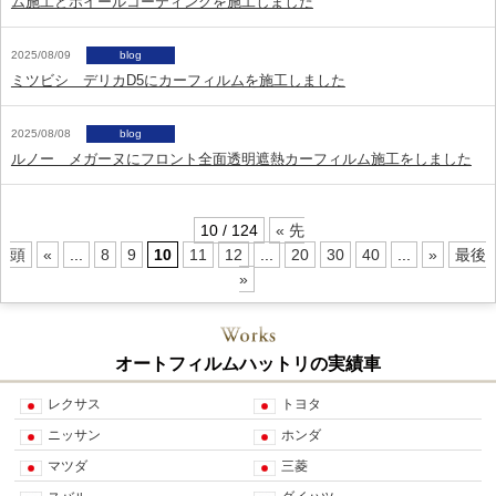
ム施工とホイールコーティングを施工しました
2025/08/09
blog
ミツビシ デリカD5にカーフィルムを施工しました
2025/08/08
blog
ルノー メガーヌにフロント全面透明遮熱カーフィルム施工をしました
10 / 124
« 先
頭
«
...
8
9
10
11
12
...
20
30
40
...
»
最後
»
オートフィルムハットリの実績車
レクサス
トヨタ
ニッサン
ホンダ
マツダ
三菱