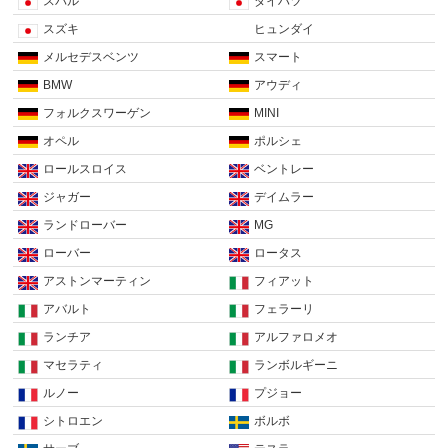
スバル
ダイハツ
スズキ
ヒュンダイ
メルセデスベンツ
スマート
BMW
アウディ
フォルクスワーゲン
MINI
オペル
ポルシェ
ロールスロイス
ベントレー
ジャガー
デイムラー
ランドローバー
MG
ローバー
ロータス
アストンマーティン
フィアット
アバルト
フェラーリ
ランチア
アルファロメオ
マセラティ
ランボルギーニ
ルノー
プジョー
シトロエン
ボルボ