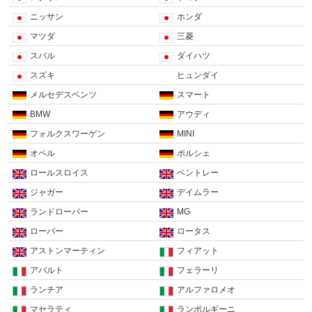
ニッサン
ホンダ
マツダ
三菱
スバル
ダイハツ
スズキ
ヒュンダイ
メルセデスベンツ
スマート
BMW
アウディ
フォルクスワーゲン
MINI
オペル
ポルシェ
ロールスロイス
ベントレー
ジャガー
デイムラー
ランドローバー
MG
ローバー
ロータス
アストンマーティン
フィアット
アバルト
フェラーリ
ランチア
アルファロメオ
マセラティ
ランボルギーニ