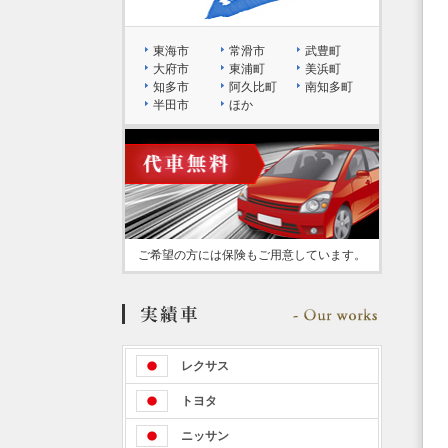
東海市
常滑市
武豊町
大府市
東浦町
美浜町
知多市
阿久比町
南知多町
半田市
ほか
ご希望の方には保険もご用意しています。
レクサス
トヨタ
ニッサン