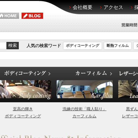
会社概要
アクセス
人気の検索ワード
ボディコーティング
断熱フィルム
至高の輝き
洗練の技術「職人貼り」
黒ずん
ボディコーティング
カーフィルム
レザーコ