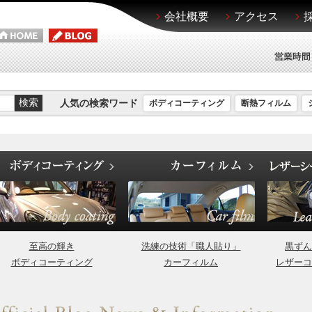
会社概要
アクセス
人気の検索ワード
ボディコーティング
断熱フィルム
至高の輝き
洗練の技術「職人貼り」
黒ずん
ボディコーティング
カーフィルム
レザーコ