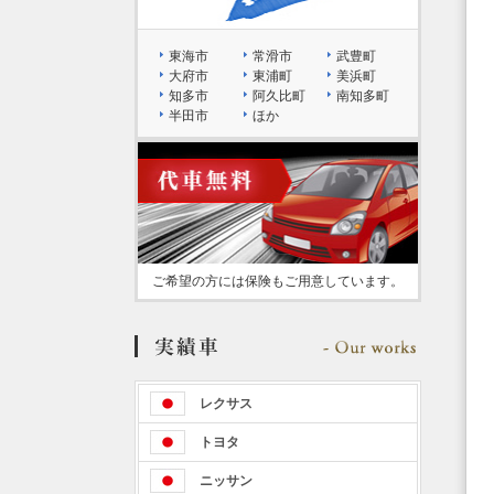
東海市
常滑市
武豊町
大府市
東浦町
美浜町
知多市
阿久比町
南知多町
半田市
ほか
ご希望の方には保険もご用意しています。
レクサス
トヨタ
ニッサン