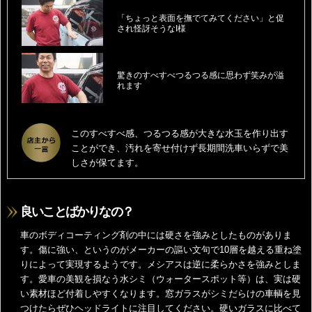
「ちょっと表面を撫でてみてください」と促
され怪訝そうなI様
驚きのすべすべつるつる感に思わず笑みが溢
れます
このすべすべ感、つるつる感が大きな水玉を作り出す
ことができ、汚れを寄せ付けず長期間洗車いらずで美
しさが保てます。
良いことばかりなの？
車のボディコーティング剤の中には硬さを強みとしたものがありま
す。傷に強い、というのがメーカーの謳い文句で10層を越える重ね塗
りによって実現するようです。メシアスは逆に柔らかさを強みとしま
す。愛車の美観を損なう水シミ（ウォータースポット等）は、実は硬
い素材ほど付着しやすくなります。窓ガラスがシミだらけの車輌を見
つけたらぜひヘッドライトに注目してください。硬いガラスに比べて