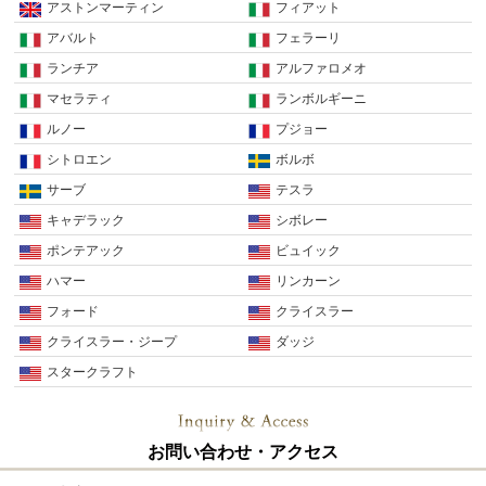
アストンマーティン
フィアット
アバルト
フェラーリ
ランチア
アルファロメオ
マセラティ
ランボルギーニ
ルノー
プジョー
シトロエン
ボルボ
サーブ
テスラ
キャデラック
シボレー
ポンテアック
ビュイック
ハマー
リンカーン
フォード
クライスラー
クライスラー・ジープ
ダッジ
スタークラフト
お問い合わせ・アクセス