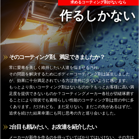
求めるコーティング剤がないなら
作るしかない
そのコーティング剤、満足できましたか？
常に愛車を美しく維持したい人達を悩ませる汚れ。
その問題を解決するためにボディーコーティング剤は誕生しました
が、効果に十分満足されている方は意外に少ないように感じます。
もっとより良いコーティング剤はないものか？もっとお客様に高い満
足度を提供できないものか？コーティングメーカー各社が切磋琢磨す
ることにより現状でも素晴らしい性能のコーティング剤は世の中に多
くあります。だけれども、まだ足りない。まだこの先があるはずだ、
追求を続けた結果幸運にも同じ思考の方と巡り会いました。
2台目も頼みたい、お友達を紹介したい
メーカーが新作を作るのを待っていてばかりではいけない、その方は