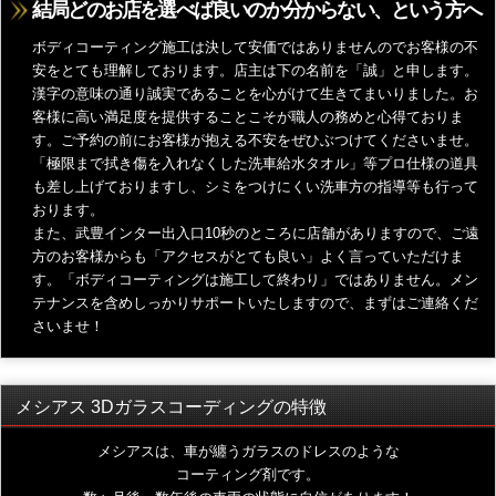
結局どのお店を選べば良いのか分からない、という方へ
ボディコーティング施工は決して安価ではありませんのでお客様の不
安をとても理解しております。店主は下の名前を「誠」と申します。
漢字の意味の通り誠実であることを心がけて生きてまいりました。お
客様に高い満足度を提供することこそが職人の務めと心得ておりま
す。ご予約の前にお客様が抱える不安をぜひぶつけてくださいませ。
「極限まで拭き傷を入れなくした洗車給水タオル」等プロ仕様の道具
も差し上げておりますし、シミをつけにくい洗車方の指導等も行って
おります。
また、武豊インター出入口10秒のところに店舗がありますので、ご遠
方のお客様からも「アクセスがとても良い」よく言っていただけま
す。「ボディコーティングは施工して終わり」ではありません。メン
テナンスを含めしっかりサポートいたしますので、まずはご連絡くだ
さいませ！
メシアス 3Dガラスコーディングの特徴
メシアスは、車が纏うガラスのドレスのような
コーティング剤です。