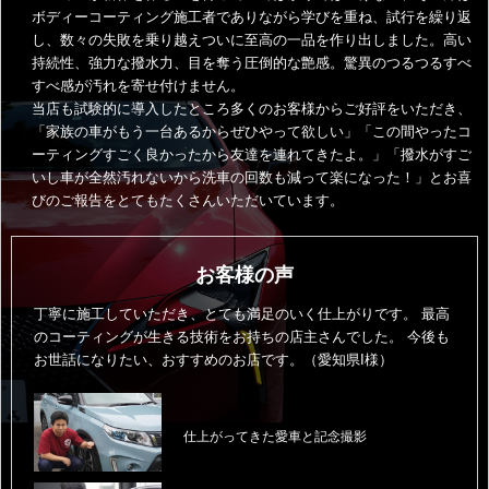
ボディーコーティング施工者でありながら学びを重ね、試行を繰り返
し、数々の失敗を乗り越えついに至高の一品を作り出しました。高い
持続性、強力な撥水力、目を奪う圧倒的な艶感。驚異のつるつるすべ
すべ感が汚れを寄せ付けません。
当店も試験的に導入したところ多くのお客様からご好評をいただき、
「家族の車がもう一台あるからぜひやって欲しい」「この間やったコ
ーティングすごく良かったから友達を連れてきたよ。」「撥水がすご
いし車が全然汚れないから洗車の回数も減って楽になった！」とお喜
びのご報告をとてもたくさんいただいています。
お客様の声
丁寧に施工していただき、とても満足のいく仕上がりです。
最高
のコーティングが生きる技術をお持ちの店主さんでした。
今後も
お世話になりたい、おすすめのお店です。（愛知県I様）
仕上がってきた愛車と記念撮影