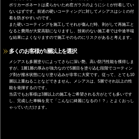
ポリカーボネートは柔らかいため窓ガラスのようにシミが付着してい
ないはずです。前述の硬いコーティングに対してメシアスはシミの付
着を防ぎやすいのです。
また硬いコーティングを施工してそれが傷んだ時、剥がして再施工と
なると費用が大変高額になりますし、技術のない施工者では中途半端
な結果によくなりますので施工そのものにリスクがあると考えます。
多くのお客様が3層以上を選択
メシアスも多層塗りによってさらに深い艶、高い防汚性能を獲得しま
すが、1層1層の厚みが強力なので5層目を塗り込む段階でコーティン
グ剤が撥水状態になり塗り込みが非常に大変です。従って、とても10
層以上重ねることなどできません。メシアスは、5層でそれ以上の性
能を発揮するのです。
当店でもお客様は3層以上の施工をご希望される方がとても多いです
し、完成した車輌を見て「こんなに綺麗になるの！？」とよくおっし
ゃっていただけます。