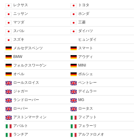
レクサス
トヨタ
ニッサン
ホンダ
マツダ
三菱
スバル
ダイハツ
スズキ
ヒュンダイ
メルセデスベンツ
スマート
BMW
アウディ
フォルクスワーゲン
MINI
オペル
ポルシェ
ロールスロイス
ベントレー
ジャガー
デイムラー
ランドローバー
MG
ローバー
ロータス
アストンマーティン
フィアット
アバルト
フェラーリ
ランチア
アルファロメオ