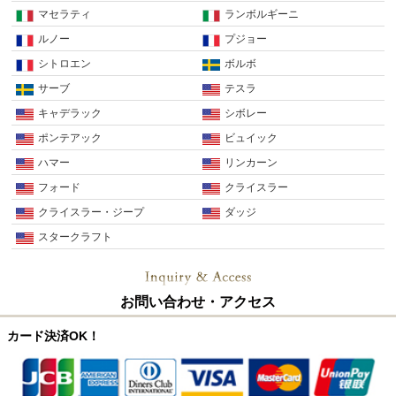
マセラティ
ランボルギーニ
ルノー
プジョー
シトロエン
ボルボ
サーブ
テスラ
キャデラック
シボレー
ポンテアック
ビュイック
ハマー
リンカーン
フォード
クライスラー
クライスラー・ジープ
ダッジ
スタークラフト
お問い合わせ・アクセス
カード決済OK！