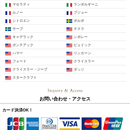
マセラティ
ランボルギーニ
ルノー
プジョー
シトロエン
ボルボ
サーブ
テスラ
キャデラック
シボレー
ポンテアック
ビュイック
ハマー
リンカーン
フォード
クライスラー
クライスラー・ジープ
ダッジ
スタークラフト
お問い合わせ・アクセス
カード決済OK！