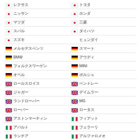
レクサス
トヨタ
ニッサン
ホンダ
マツダ
三菱
スバル
ダイハツ
スズキ
ヒュンダイ
メルセデスベンツ
スマート
BMW
アウディ
フォルクスワーゲン
MINI
オペル
ポルシェ
ロールスロイス
ベントレー
ジャガー
デイムラー
ランドローバー
MG
ローバー
ロータス
アストンマーティン
フィアット
アバルト
フェラーリ
ランチア
アルファロメオ