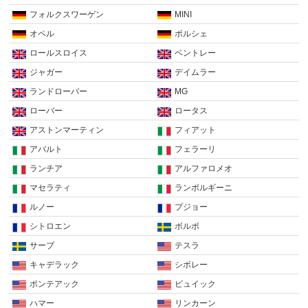
フォルクスワーゲン
MINI
オペル
ポルシェ
ロールスロイス
ベントレー
ジャガー
デイムラー
ランドローバー
MG
ローバー
ロータス
アストンマーティン
フィアット
アバルト
フェラーリ
ランチア
アルファロメオ
マセラティ
ランボルギーニ
ルノー
プジョー
シトロエン
ボルボ
サーブ
テスラ
キャデラック
シボレー
ポンテアック
ビュイック
ハマー
リンカーン