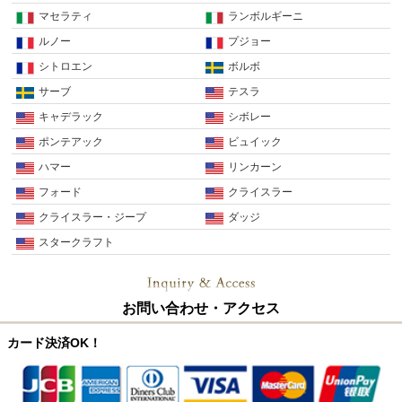
マセラティ
ランボルギーニ
ルノー
プジョー
シトロエン
ボルボ
サーブ
テスラ
キャデラック
シボレー
ポンテアック
ビュイック
ハマー
リンカーン
フォード
クライスラー
クライスラー・ジープ
ダッジ
スタークラフト
お問い合わせ・アクセス
カード決済OK！